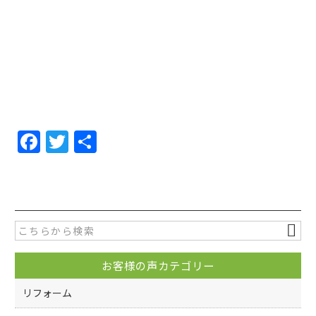
F
T
共
a
w
有
c
itt
e
er
b
o
お客様の声カテゴリー
o
k
リフォーム