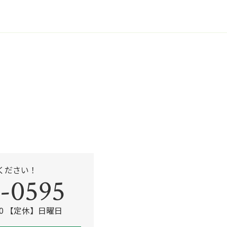
b
o
o
k
ください！
-0595
:00 【定休】日曜日