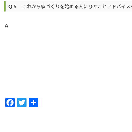
Ｑ５
これから家づくりを始める人にひとことアドバイス
Ａ
F
T
共
a
w
有
c
itt
e
er